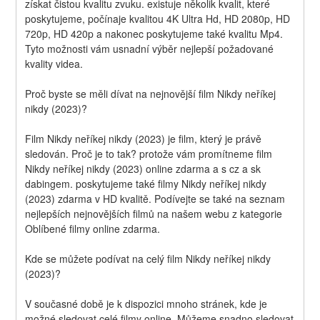
získat čistou kvalitu zvuku. existuje několik kvalit, které 
poskytujeme, počínaje kvalitou 4K Ultra Hd, HD 2080p, HD 
720p, HD 420p a nakonec poskytujeme také kvalitu Mp4. 
Tyto možnosti vám usnadní výběr nejlepší požadované 
kvality videa.
Proč byste se měli dívat na nejnovější film Nikdy neříkej 
nikdy (2023)?
Film Nikdy neříkej nikdy (2023) je film, který je právě 
sledován. Proč je to tak? protože vám promítneme film 
Nikdy neříkej nikdy (2023) online zdarma a s cz a sk 
dabingem. poskytujeme také filmy Nikdy neříkej nikdy 
(2023) zdarma v HD kvalitě. Podívejte se také na seznam 
nejlepších nejnovějších filmů na našem webu z kategorie 
Oblíbené filmy online zdarma.
Kde se můžete podívat na celý film Nikdy neříkej nikdy 
(2023)?
V současné době je k dispozici mnoho stránek, kde je 
možné sledovat celé filmy online. Můžeme snadno sledovat 