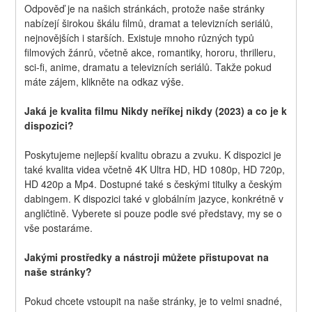
Odpověď je na našich stránkách, protože naše stránky 
nabízejí širokou škálu filmů, dramat a televizních seriálů, 
nejnovějších i starších. Existuje mnoho různých typů 
filmových žánrů, včetně akce, romantiky, hororu, thrilleru, 
sci-fi, anime, dramatu a televizních seriálů. Takže pokud 
máte zájem, klikněte na odkaz výše.
Jaká je kvalita filmu Nikdy neříkej nikdy (2023) a co je k 
dispozici?
Poskytujeme nejlepší kvalitu obrazu a zvuku. K dispozici je 
také kvalita videa včetně 4K Ultra HD, HD 1080p, HD 720p, 
HD 420p a Mp4. Dostupné také s českými titulky a českým 
dabingem. K dispozici také v globálním jazyce, konkrétně v 
angličtině. Vyberete si pouze podle své představy, my se o 
vše postaráme.
Jakými prostředky a nástroji můžete přistupovat na 
naše stránky?
Pokud chcete vstoupit na naše stránky, je to velmi snadné, 