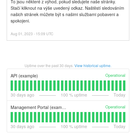
To jsou některé z výhod, pokud sledujete naše stránky. 
Stačí kliknout na výše uvedený odkaz. Naštěstí sledováním 
našich stránek můžete být s našimi službami pobaveni a 
spokojeni.
Aug
01
,
2023
-
15:09
UTC
Uptime over the past
30
days.
View historical uptime.
Operational
API (example)
30
days ago
100
% uptime
Today
Operational
Management Portal (example)
30
days ago
100
% uptime
Today