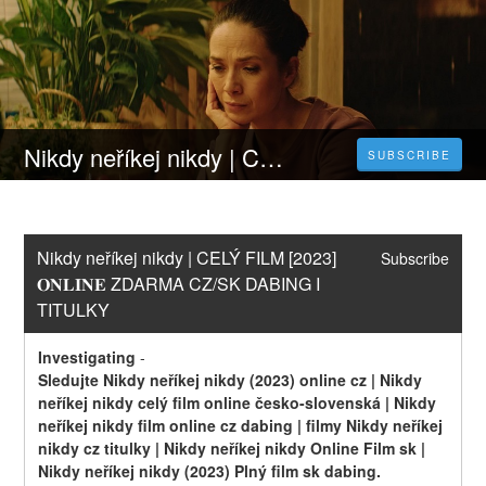
Nikdy neříkej nikdy | CELÝ FILM [2023] 𝐎𝐍𝐋𝐈𝐍𝐄 ZDARMA CZ/SK DABING I TITULKY
SUBSCRIBE
Nikdy neříkej nikdy | CELÝ FILM [2023] 
Subscribe
𝐎𝐍𝐋𝐈𝐍𝐄 ZDARMA CZ/SK DABING I 
TITULKY
Investigating
-
Sledujte Nikdy neříkej nikdy (2023) online cz | Nikdy 
neříkej nikdy celý film online česko-slovenská | Nikdy 
neříkej nikdy film online cz dabing | filmy Nikdy neříkej 
nikdy cz titulky | Nikdy neříkej nikdy Online Film sk | 
Nikdy neříkej nikdy (2023) Plný film sk dabing.