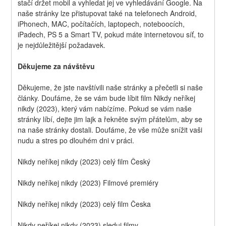
stačí držet mobil a vyhledat jej ve vyhledávání Google. Na 
naše stránky lze přistupovat také na telefonech Android, 
iPhonech, MAC, počítačích, laptopech, noteboocích, 
iPadech, PS 5 a Smart TV, pokud máte internetovou síť, to 
je nejdůležitější požadavek.
Děkujeme za návštěvu
Děkujeme, že jste navštívili naše stránky a přečetli si naše 
články. Doufáme, že se vám bude líbit film Nikdy neříkej 
nikdy (2023), který vám nabízíme. Pokud se vám naše 
stránky líbí, dejte jim lajk a řekněte svým přátelům, aby se 
na naše stránky dostali. Doufáme, že vše může snížit vaši 
nudu a stres po dlouhém dni v práci.
Nikdy neříkej nikdy (2023) celý film Český
Nikdy neříkej nikdy (2023) Filmové premiéry
Nikdy neříkej nikdy (2023) celý film Česka
Nikdy neříkej nikdy (2023) sleduj filmy