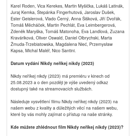
Karel Roden, Vica Kerekes, Martin Myšička, Lukáš Latinák, 
Juraj Kemka, Štepánka Fingerhutová, Jaroslav Dušek, 
Ester Geislerová, Vlado Černý, Anna Šišková, Jiří Dvořák, 
Tomáš Měcháček, Martin Pechlát, Eva Leimbergerová, 
Zdeněk Maryška, Tomáš Matonoha, Eva Landlová, Zuzana 
Kraváriková, Oliver Oswald, Daniel Olbrychski, Marta 
Żmuda-Trzebiatowska, Magdalena Nieć, Przemysław 
Kapsa, Michal Maléř, Nico Santini.
Datum vydání Nikdy neříkej nikdy (2023)
Nikdy neříkej nikdy (2023) má premiéru v kinech od 
25.08.2023 a o den později je výše uvedený odkaz 
dostupný také na streamovacích službách.
Následuje vysvětlení filmu Nikdy neříkej nikdy (2023) na 
našem webu z kvality a důležitých věcí na našem webu, 
které by vás mohly zajímat o přístup na naše stránky.
Kde můžete zhlédnout film Nikdy neříkej nikdy (2023)?